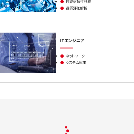
●
性能信頼性試験
●
品質評価解析
ITエンジニア
●
ネットワーク
●
システム運用