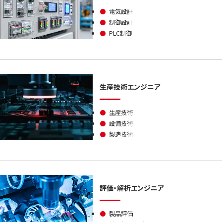
●
電気設計
●
制御設計
●
PLC制御
生産技術エンジニア
●
生産技術
●
設備技術
●
製造技術
評価・解析エンジニア
●
製品評価