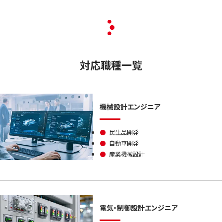
対応職種一覧
機械設計エンジニア
●
民生品開発
●
自動車開発
●
産業機械設計
電気・制御設計エンジニア